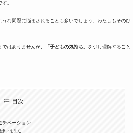
どもにイライラ！最近、こどもの「心理
ルテクノロジーに関する情報を発信するメディアですが、最近、
で配信することにしました。
です。
ような問題に悩まされることも多いでしょう。わたしもそのひ
けではありませんが、
「子どもの気持ち」
を少し理解すること