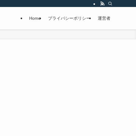
Home
プライバシーポリシー
運営者