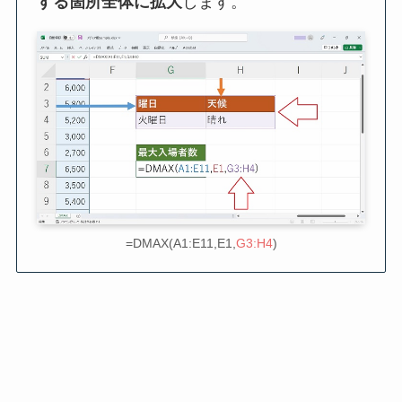
する箇所全体に拡大
します。
=DMAX(A1:E11,E1,
G3:H4
)