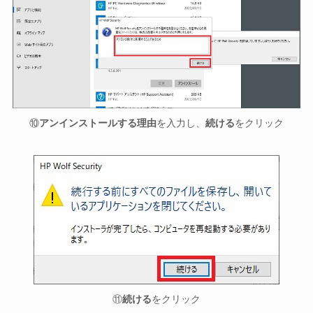
⑩
アンインストールする理由
を入力し、
続ける
をクリック
⑪
続ける
をクリック