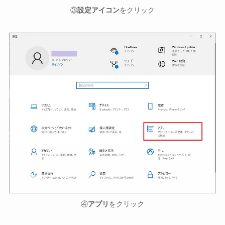
③
設定アイコン
をクリック
④
アプリ
をクリック