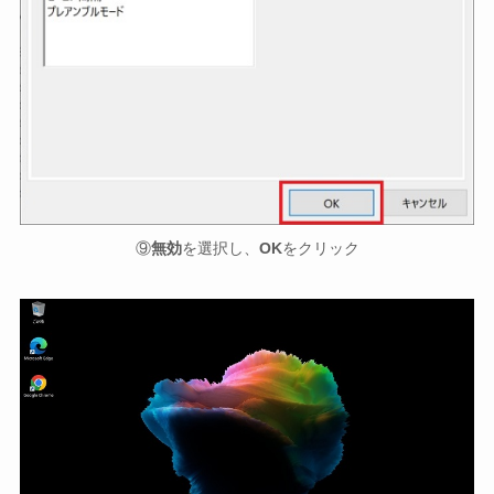
⑨
無効
を選択し、
OK
をクリック