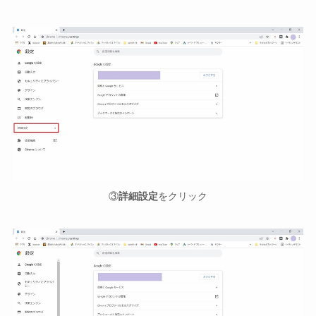
③
詳細設定
をクリック