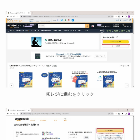
④
レジに進む
をクリック