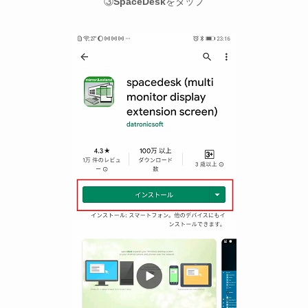
③
SpaceDesk
をタップ