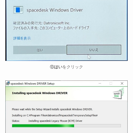
⑬
はい
をクリック