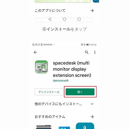
④
インストール
をタップ