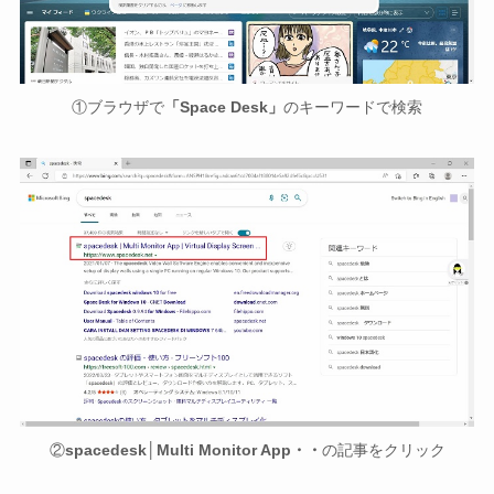
①ブラウザで
「Space Desk」
のキーワードで検索
②
spacedesk│Multi Monitor App・・
の記事をクリック