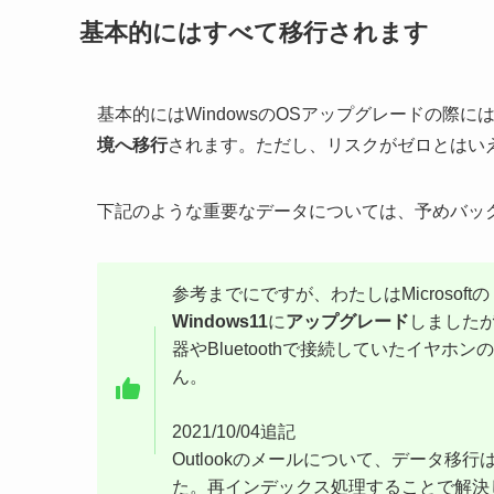
基本的にはすべて移行されます
基本的にはWindowsのOSアップグレードの際
境へ移行
されます。ただし、リスクがゼロとはい
下記のような重要なデータについては、予めバッ
参考までにですが、わたしはMicrosoftの
Windows11
に
アップグレード
しました
器やBluetoothで接続していたイヤ
ん。
2021/10/04追記
Outlookのメールについて、データ
た。再インデックス処理することで解決