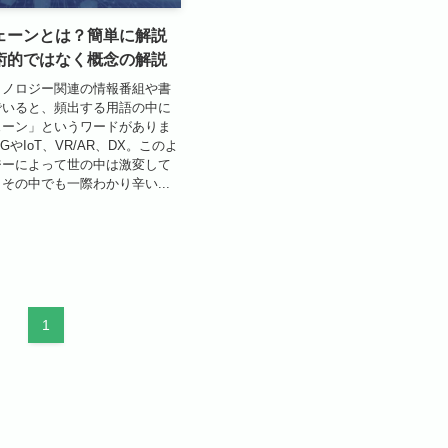
ェーンとは？簡単に解説
術的ではなく概念の解説
クノロジー関連の情報番組や書
でいると、頻出する用語の中に
ェーン」というワードがありま
GやIoT、VR/AR、DX。このよ
ジーによって世の中は激変して
その中でも一際わかり辛い...
1