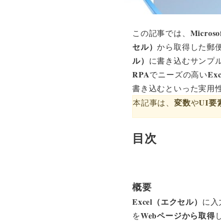
Microso
この記事では、
セル）
から取得した郵
ル）
に書き込むサンプ
RPA
Ex
でニーズの高い
書き込むといった実用
変数
UI要
本記事は、
や
目次
Webページの値を
概要
Excel（エクセル）
に入
Webページから取得
を