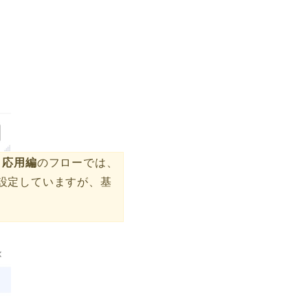
応用編
。
のフローでは、
設定していますが、基