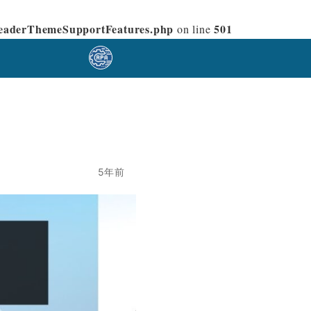
/ReaderThemeSupportFeatures.php
501
on line
5年前