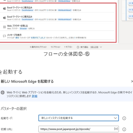
フローの全体図⑫-⑮
dgeを起動する