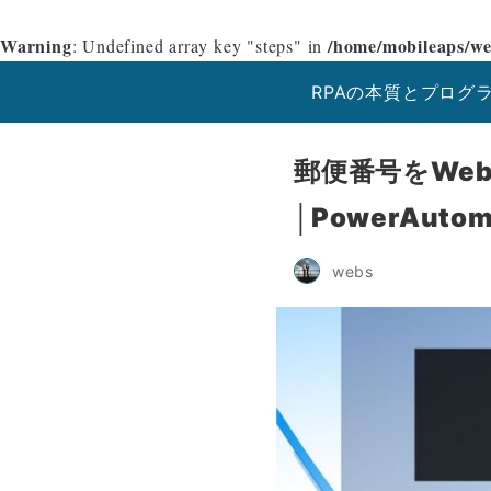
Warning
/home/mobileaps/we
: Undefined array key "steps" in
RPAの本質とプログ
郵便番号をWe
│PowerAutom
webs