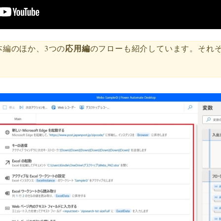
応用編
本編のほか、3つの
のフローも紹介しています。それ