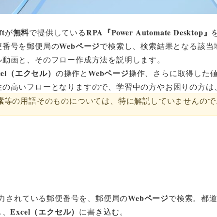
ft
無料
RPA『Power Automate Desktop』
が
で提供している
Webページ
便番号を郵便局の
で検索し、検索結果となる該当
ル動画と、そのフロー作成方法を説明します。
cel（エクセル）
Webページ
の操作と
操作、さらに取得した
性の高いフローとなりますので、学習中の方やお困りの方は
素
等の用語そのものについては、特に解説していませんので
Excelに返す
Webページ
力されている郵便番号を、郵便局の
で検索。都
Excel（エクセル）
し、
に書き込む。