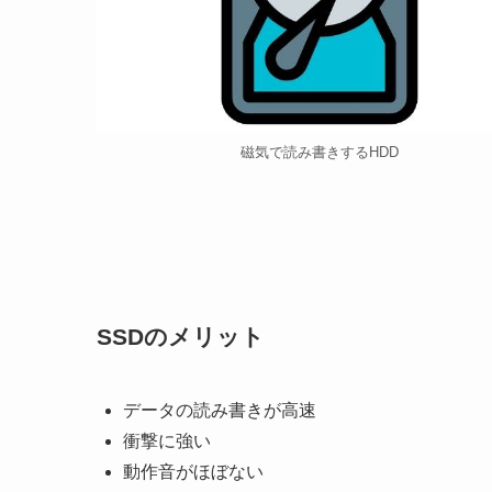
SSDとは
Solid State Drive
SSD
とは、Solid State Drive（ハードス
クドライブ）と同様、データなどを保存する記憶
回転する円盤に磁気でデータを読み書きする
HDD
リを使用しており、電気的にデータの読み書きが
高速かつ消費電力も少なく、また
HDD
のような「