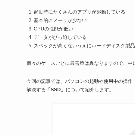
パソコンの起動が遅い時の
2021
12/21
は可能？
2022年1月14日
Windowsまめ知識
「パソコンの起動が遅い」
という問題は、多くの
パソコンの起動が遅くなる原因
はいくつかありま
起動時にたくさんのアプリが起動している
基本的にメモリが少ない
CPUの性能が低い
データがひっ迫している
スペックが高くないうえにハードディスク製品