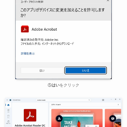
⑤
はい
をクリック