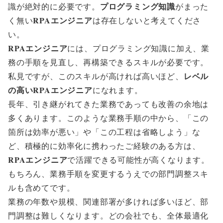
プログラミング知識
識が絶対的に必要です。
がまった
RPAエンジニア
く無い
は存在しないと考えてくださ
い。
RPAエンジニア
には、プログラミング知識に加え、
業
務の手順を見直し、再構築できるスキル
が必要です。
レベル
私見ですが、このスキルが高ければ高いほど、
の高いRPAエンジニア
になれます。
長年、引き継がれてきた業務であっても改善の余地は
多くあります。このような業務手順の中から、「この
箇所は効率が悪い」や「この工程は省略しよう」な
ど、積極的に効率化に携わったご経験のある方は、
RPAエンジニア
で活躍できる可能性が高くなります。
もちろん、業務手順を変更するうえでの部門調整スキ
ルも含めてです。
業務の年数や規模、関連部署が多ければ多いほど、部
門調整は難しくなります。どの会社でも、全体最適化